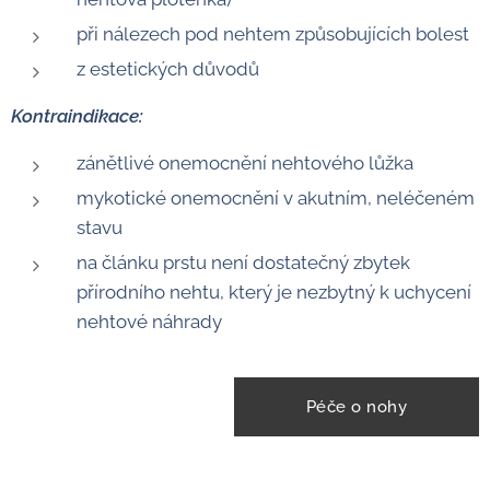
při nálezech pod nehtem způsobujících bolest
z estetických důvodů
Kontraindikace:
zánětlivé onemocnění nehtového lůžka
mykotické onemocnění v akutním, neléčeném
stavu
na článku prstu není dostatečný zbytek
přírodního nehtu, který je nezbytný k uchycení
nehtové náhrady
Péče o nohy