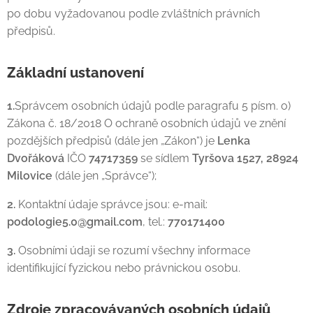
po dobu vyžadovanou podle zvláštních právních
předpisů.
Základní ustanovení
1.
Správcem osobních údajů podle paragrafu 5 písm. o)
Zákona č. 18/2018 O ochraně osobních údajů ve znění
pozdějších předpisů (dále jen „Zákon“) je
Lenka
Dvořáková
IČO
74717359
se sídlem
Tyršova 1527, 28924
Milovice
(dále jen „Správce“);
2.
Kontaktní údaje správce jsou: e-mail:
podologie5.0@gmail.com
, tel.:
770171400
3.
Osobními údaji se rozumí všechny informace
identifikující fyzickou nebo právnickou osobu.
Zdroje zpracovávaných osobních údajů