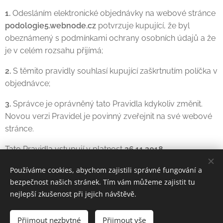
1.
Odesláním elektronické objednávky na webové stránce
podologie5.webnode.cz
potvrzuje kupující, že byl
obeznámený s podmínkami ochrany osobních údajů a že
je v celém rozsahu přijímá;
2.
S těmito pravidly souhlasí kupující zaškrtnutím políčka v
objednávce;
3.
Správce je oprávněný tato Pravidla kdykoliv změnit.
Novou verzi Pravidel je povinný zveřejnit na své webové
stránce.
Tato Pravidla vstupují v platnost
26.11.2018
Používáme cookies, abychom zajistili správné fungování a
bezpečnost našich stránek. Tím vám můžeme zajistit tu
nejlepší zkušenost při jejich návštěvě.
Přijmout nezbytné
Přijmout vše