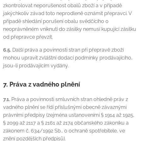
zkontrolovat neporušenost obalů zboží a v případě
jakýchkoliv závad toto neprodleně oznámit přepravci. V
případě shledání porušení obalu svědčícího o
neoprávněném vniknutí do zásilky nemusí kupující zásilku
od přepravce převzít.
6.5.
Další práva a povinnosti stran při přepravě zboží
mohou upravit zvláštní dodací podmínky prodávajícího,
jsou-li prodávajícím vydány.
7. Práva z vadného plnění
7.1.
Práva a povinnosti smluvních stran ohledně práv z
vadného plnění se řídí příslušnými obecně závaznými
právními předpisy (zejména ustanoveními § 1914 až 1925,
§ 2099 až 2117 a § 2161 až 2174 občanského zákoníku a
zákonem č. 634/1992 Sb., o ochraně spotřebitele, ve
znění pozdějších předpisů).