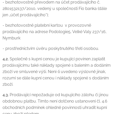
- bezhotovostně převodem na účet prodávajícího č.
2801532137/2010, vedený u společnosti Fio banka (dále
jen „účet prodávajícího“);
- bezhotovostně platební kartou v provozovně
prodávajícího na adrese Podologie5, Velké Valy 237/16,
Nymburk
- prostřednictvím úvěru poskytnutého třetí osobou.
4.2.
Společně s kupní cenou je kupující povinen zaplatit
prodávajícímu také náklady spojené s balením a dodáním
zboží ve smluvené výši. Není-li uvedeno výslovně jinak,
rozumí se dále kupní cenou i náklady spojené s dodáním
zboží.
4.3.
Prodávající nepožaduje od kupujícího zálohu či jinou
obdobnou platbu. Tímto není dotčeno ustanovení čl. 4.6
obchodních podmínek ohledně povinnosti uhradit kupní
cenu zboží předem.