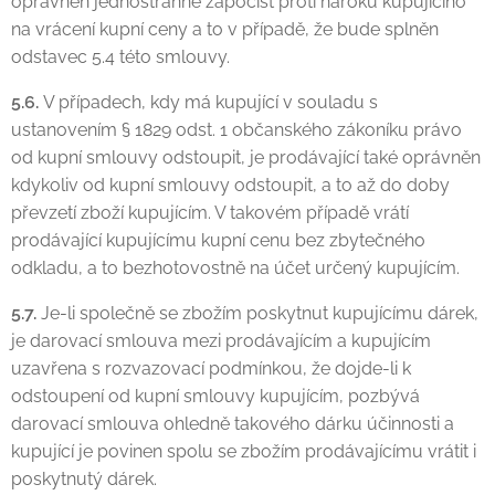
oprávněn jednostranně započíst proti nároku kupujícího
na vrácení kupní ceny a to v případě, že bude splněn
odstavec 5.4 této smlouvy.
5.6.
V případech, kdy má kupující v souladu s
ustanovením § 1829 odst. 1 občanského zákoníku právo
od kupní smlouvy odstoupit, je prodávající také oprávněn
kdykoliv od kupní smlouvy odstoupit, a to až do doby
převzetí zboží kupujícím. V takovém případě vrátí
prodávající kupujícímu kupní cenu bez zbytečného
odkladu, a to bezhotovostně na účet určený kupujícím.
5.7.
Je-li společně se zbožím poskytnut kupujícímu dárek,
je darovací smlouva mezi prodávajícím a kupujícím
uzavřena s rozvazovací podmínkou, že dojde-li k
odstoupení od kupní smlouvy kupujícím, pozbývá
darovací smlouva ohledně takového dárku účinnosti a
kupující je povinen spolu se zbožím prodávajícímu vrátit i
poskytnutý dárek.