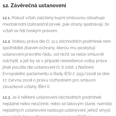
12. Závěrečná ustanovení
12.1.
Pokud vztah založený kupní smlouvou obsahuje
mezinárodní (zahraniční) prvek, pak strany sjednávají, že
vztah se řídí českým právem.
12.2.
Volbou práva dle čl. 12.1 obchodních podmínek není
spotřebitel zbaven ochrany, kterou mu poskytují
ustanovení právního řádu, od nichž se nelze smluvně
odchýlit, a jež by se v případě neexistence volby práva
jinak použila dle ustanovení čl. 6 odst. 1 Nařízení
Evropského parlamentu a Rady (ES) č. 593/2008 ze dne
17. června 2008 o právu rozhodném pro smluvní
závazkové vztahy (Řím I).
12.3.
Je-li některé ustanovení obchodních podmínek
neplatné nebo neúčinné, nebo se takovým stane, namísto
neplatných ustanovení nastoupí ustanovení, jehož smysl