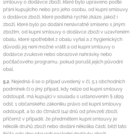
smlouvy o dodávce zboží, které bylo upraveno podle
přání kupujícího nebo pro jeho osobu, od kupní smlouvy
o dodávce zboží, které podléhá rychlé zkáze, jakož i
zboží, které bylo po dodání nenávratně smíseno s jiným
zbožím, od kupní smlouvy o dodávce zboží v uzavřeném
obalu, které spotřebitel z obalu vyňal a z hygienických
důvodů jej není možné vrátit a od kupní smlouvy o
dodávce zvukové nebo obrazové nahrávky nebo
počítačového programu, pokud porušil jejich původní
obal.
5.2.
Nejedná-li se o případ uvedený v čl. 5.1 obchodních
podmínek či o jiný případ, kdy nelze od kupní smlouvy
odstoupit, má kupující v souladu s ustanovením § 1829
odst. 1 občanského zákoníku právo od kupní smlouvy
odstoupit, a to do čtrnácti (14) dnů od převzetí zboží,
přičemž v případě, že předmětem kupní smlouvy je
několik druhů zboží nebo dodání několika částí, běží tato
lhůta ode dne převzetí poslední dodávky zboží.