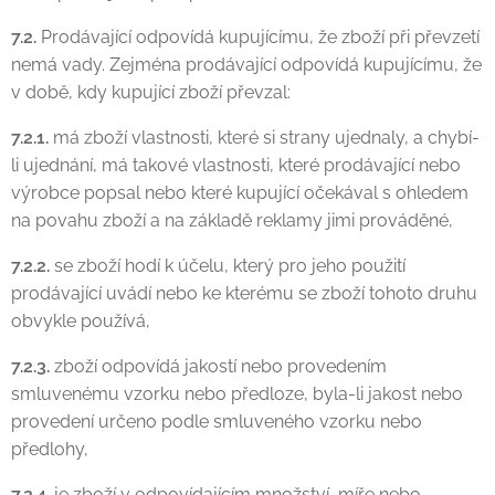
7.2.
Prodávající odpovídá kupujícímu, že zboží při převzetí
nemá vady. Zejména prodávající odpovídá kupujícímu, že
v době, kdy kupující zboží převzal:
7.2.1.
má zboží vlastnosti, které si strany ujednaly, a chybí-
li ujednání, má takové vlastnosti, které prodávající nebo
výrobce popsal nebo které kupující očekával s ohledem
na povahu zboží a na základě reklamy jimi prováděné,
7.2.2.
se zboží hodí k účelu, který pro jeho použití
prodávající uvádí nebo ke kterému se zboží tohoto druhu
obvykle používá,
7.2.3.
zboží odpovídá jakostí nebo provedením
smluvenému vzorku nebo předloze, byla-li jakost nebo
provedení určeno podle smluveného vzorku nebo
předlohy,
7.2.4.
je zboží v odpovídajícím množství, míře nebo