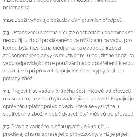
hmotnosti a
7.2.5.
zboží vyhovuje požadavkům právních předpisů.
7.3.
Ustanovení uvedená v čl. 7.2 obchodních podmínek se
nepoužijí u zboží prodávaného za nižší cenu na vadu, pro
kterou byla nižší cena ujednána, na opotřebení zboží
způsobené jeho obvyklým užíváním, u použitého zboží na
vadu odpovídající míře používání nebo opotřebení, kterou
zboží mělo při převzetí kupujícím, nebo vyplývá-li to z
povahy zboží.
7.4.
Projeví-li se vada v průběhu šesti měsíců od převzetí,
má se za to, že zboží bylo vadné již při převzetí. Kupující je
oprávněn uplatnit právo z vady, která se vyskytne u
spotřebního zboží v době dvaceti čtyř měsíců od převzetí.
7.5.
Práva z vadného plnění uplatňuje kupující u
prodávajícího na adrese jeho provozovny, v níž je přijetí