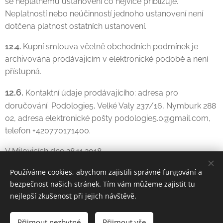
se neplatnému ustanovení co nejvíce přibližuje.
Neplatností nebo neúčinností jednoho ustanovení není
dotčena platnost ostatních ustanovení.
12.4.
Kupní smlouva včetně obchodních podmínek je
archivována prodávajícím v elektronické podobě a není
přístupná.
12.6.
Kontaktní údaje prodávajícího: adresa pro
doručování Podologie5, Velké Valy 237/16, Nymburk 288
02, adresa elektronické pošty podologie5.0@gmail.com,
telefon +420770171400.
V Milovicích dne 28.11.2018
Používáme cookies, abychom zajistili správné fungování a
bezpečnost našich stránek. Tím vám můžeme zajistit tu
nejlepší zkušenost při jejich návštěvě.
Přijmout nezbytné
Přijmout vše