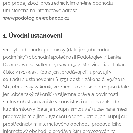
pro prodej zboží prostřednictvím on-line obchodu
umístěného na internetové adrese
www.
podologie5.webnode.cz
1. Úvodní ustanovení
1.1.
Tyto obchodní podmínky (dále jen „obchodní
podmínky“) obchodní společnosti Podologie5 / Lenka
Dvořáková, se sídlem Tyršova 1527, Milovice
, identifikační
číslo: 74717359
, (dále jen „prodávající“) upravují v
souladu s ustanovením § 1751 odst. 1 zákona č. 89/2012
Sb., občanský zákoník, ve znění pozdějších předpisů (dále
jen „občanský zákoník“) vzájemná práva a povinnosti
smluvních stran vzniklé v souvislosti nebo na základě
kupní smlouvy (dále jen „kupní smlouva“) uzavírané mezi
prodávajícím a jinou fyzickou osobou (dále jen „kupující“)
prostřednictvím internetového obchodu prodávajícího.
Internetový obchod je prodávajícím provozován na