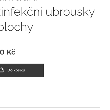
infekční ubrousky
plochy
00
Kč
Do košíku