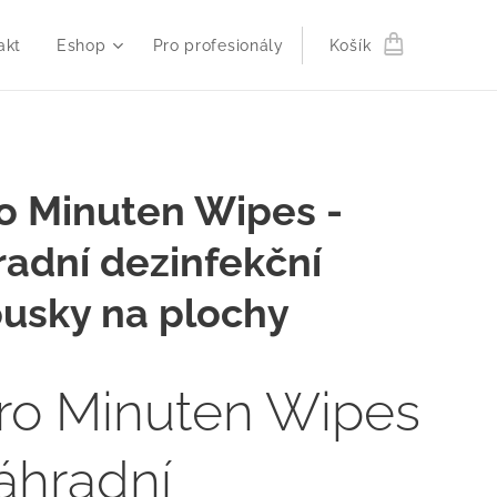
akt
Eshop
Pro profesionály
Košík
o Minuten Wipes -
adní dezinfekční
usky na plochy
ro Minuten Wipes
áhradní