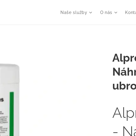
Naše služby
O nás
Kont
Alpr
Náhr
ubro
Alp
- N